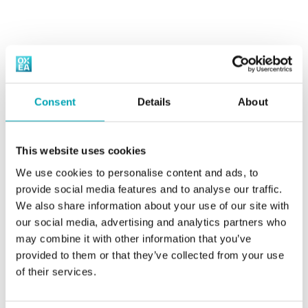
und Automobilbranche Verwendung.
Spezialester
Am häufigsten kommen unsere Spezialester als
Verkaufsspezifikationen, SDB, Product
Weichmacher für eine breite Palette von
Handling Guides
Anwendungen zum Einsatz. Spezialester zeichnen sich
durch einzigartige Eigenschaften aus und können als
Consent
Details
About
Ersatz für herkömmliche Phthalat-Weichmacher
verwendet werden. Unsere weithin bekannten und gut
erforschten Spezialester-Weichmacher werden derzeit
This website uses cookies
in den unterschiedlichsten Endprodukten genutzt.
We use cookies to personalise content and ads, to
Spezialester können auch als Verträglichkeitsvermittler,
provide social media features and to analyse our traffic.
Lösungsmittel oder Reibungsmodifikatoren in einer
We also share information about your use of our site with
Vielzahl von Schmiermitteln,
our social media, advertising and analytics partners who
Metallbearbeitungsmitteln, Druckfarben und
may combine it with other information that you’ve
Beschichtungen eingesetzt werden.
provided to them or that they’ve collected from your use
of their services.
Häufige Anwendungsbereiche sind: Weichmacher,
Schmiermittel und Koaleszenzmittel.