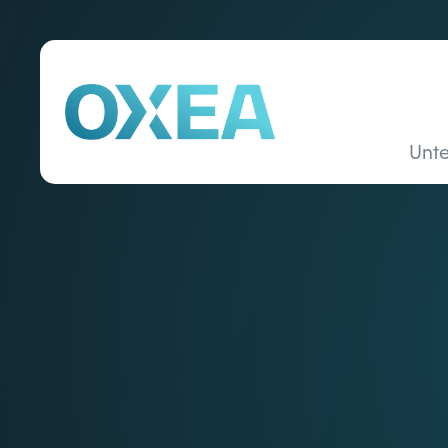
Unt
S
AGB