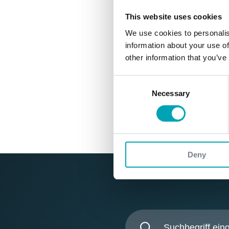
Allgemeine Verkaufsbedingungen der
This website uses cookies
t Handling Guides
We use cookies to personalis
OXEA GmbH
information about your use of
chemikalien
n
rodukte
other information that you’ve
OXEA Corporation
Consent
Necessary
Selection
Deny