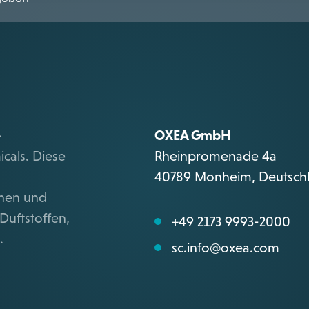
-
OXEA GmbH
cals. Diese
Rheinpromenade 4a
40789 Monheim, Deutsch
chen und
uftstoffen,
+49 2173 9993-2000
t.
sc.info@oxea.com