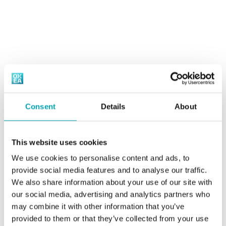
Spezialester
Charakteristisch für Amine ist, dass bei ihnen ein oder
mehrere Wasserstoffatome des Ammoniaks durch einen
Verkaufsspezifikationen, SDB, Product
Substituenten, wie z. B. Alkyl, ersetzt wurden. OXEA ist
Handling Guides
ein führender Hersteller von Mono-Iso-Propylamin
(MIPA) und hat sich als Anbieter von höheren
Alkylaminen einen Namen gemacht.
Amine werden häufig verwendet für: Agrochemikalien,
Consent
Details
About
Kautschukchemikalien, Polymeradditive, Arzneimittel,
Tenside, Farbstoffzwischenprodukte, Spezialchemikalien
und Korrosionsschutzmittel.
This website uses cookies
We use cookies to personalise content and ads, to
Verkaufsspezifikationen,
provide social media features and to analyse our traffic.
Sicherheitsdatenblätter (SDB), Product
We also share information about your use of our site with
Handling Guides
our social media, advertising and analytics partners who
may combine it with other information that you’ve
provided to them or that they’ve collected from your use
B
C
D
E
H
I
M
N
O