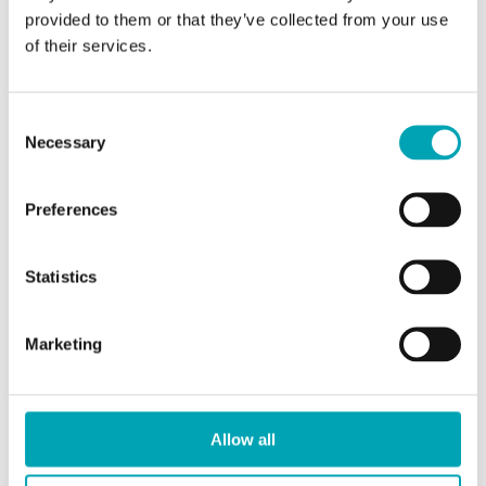
provided to them or that they’ve collected from your use
P
T
U
V
Z
all
of their services.
Suche nach Kategorie:
Consent
Necessary
Selection
Suche:
Preferences
Senden
Statistics
2-Ethylhexanol
Marketing
CAS Nummer: 104-76-7
Produkt Name: 2-Ethylhexanol
Isobutanol
Sicherheitsdatenblätter:
Allow all
CAS Nummer: 78-83-1
Germany
DE
Produkt Name: Isobutanol