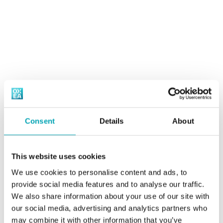
Spezialester
Charakteristisch für Amine ist, dass bei ihnen ein oder
mehrere Wasserstoffatome des Ammoniaks durch einen
Verkaufsspezifikationen, SDB, Product
Substituenten, wie z. B. Alkyl, ersetzt wurden. OXEA ist
Handling Guides
ein führender Hersteller von Mono-Iso-Propylamin
(MIPA) und hat sich als Anbieter von höheren
Alkylaminen einen Namen gemacht.
Amine werden häufig verwendet für: Agrochemikalien,
Kautschukchemikalien, Polymeradditive, Arzneimittel,
Tenside, Farbstoffzwischenprodukte, Spezialchemikalien
Consent
Details
About
und Korrosionsschutzmittel.
This website uses cookies
Verkaufsspezifikationen,
We use cookies to personalise content and ads, to
Sicherheitsdatenblätter (SDB), Product
provide social media features and to analyse our traffic.
Handling Guides
We also share information about your use of our site with
our social media, advertising and analytics partners who
B
C
D
E
H
I
M
N
O
may combine it with other information that you’ve